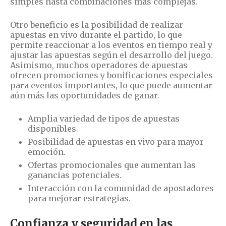
simples hasta combinaciones más complejas.
Otro beneficio es la posibilidad de realizar
apuestas en vivo durante el partido, lo que
permite reaccionar a los eventos en tiempo real y
ajustar las apuestas según el desarrollo del juego.
Asimismo, muchos operadores de apuestas
ofrecen promociones y bonificaciones especiales
para eventos importantes, lo que puede aumentar
aún más las oportunidades de ganar.
Amplia variedad de tipos de apuestas
disponibles.
Posibilidad de apuestas en vivo para mayor
emoción.
Ofertas promocionales que aumentan las
ganancias potenciales.
Interacción con la comunidad de apostadores
para mejorar estrategias.
Confianza y seguridad en las