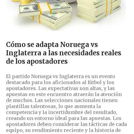
Cómo se adapta Noruega vs
Inglaterra a las necesidades reales
de los apostadores
El partido Noruega vs Inglaterra es un evento
destacado para los aficionados al fútbol y los
apostadores. Las expectativas son altas, y las
apuestas en este encuentro atraerán la atención
de muchos. Las selecciones nacionales tienen
plantillas talentosas, lo que aumenta la
competencia y la incertidumbre del resultado,
creando un entorno ideal para las apuestas. Los
apostadores deben considerar las tácticas de cada
equipo, su rendimiento reciente y la historia de