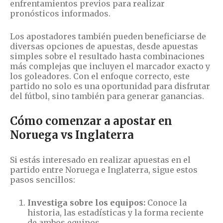
enfrentamientos previos para realizar
pronósticos informados.
Los apostadores también pueden beneficiarse de
diversas opciones de apuestas, desde apuestas
simples sobre el resultado hasta combinaciones
más complejas que incluyen el marcador exacto y
los goleadores. Con el enfoque correcto, este
partido no solo es una oportunidad para disfrutar
del fútbol, sino también para generar ganancias.
Cómo comenzar a apostar en
Noruega vs Inglaterra
Si estás interesado en realizar apuestas en el
partido entre Noruega e Inglaterra, sigue estos
pasos sencillos:
Investiga sobre los equipos:
Conoce la
historia, las estadísticas y la forma reciente
de ambos equipos.