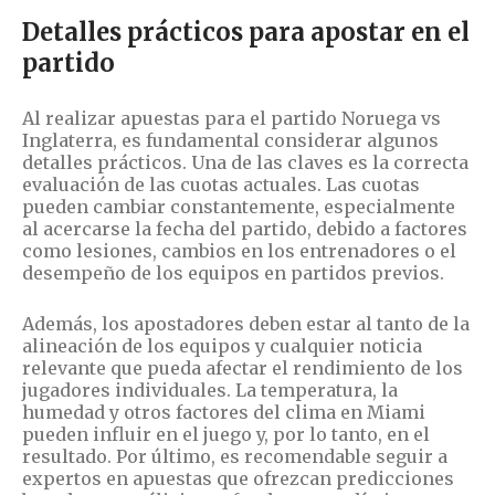
Detalles prácticos para apostar en el
partido
Al realizar apuestas para el partido Noruega vs
Inglaterra, es fundamental considerar algunos
detalles prácticos. Una de las claves es la correcta
evaluación de las cuotas actuales. Las cuotas
pueden cambiar constantemente, especialmente
al acercarse la fecha del partido, debido a factores
como lesiones, cambios en los entrenadores o el
desempeño de los equipos en partidos previos.
Además, los apostadores deben estar al tanto de la
alineación de los equipos y cualquier noticia
relevante que pueda afectar el rendimiento de los
jugadores individuales. La temperatura, la
humedad y otros factores del clima en Miami
pueden influir en el juego y, por lo tanto, en el
resultado. Por último, es recomendable seguir a
expertos en apuestas que ofrezcan predicciones