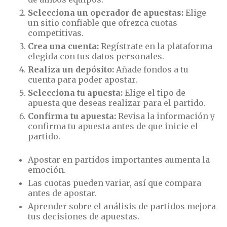
Selecciona un operador de apuestas:
Elige
un sitio confiable que ofrezca cuotas
competitivas.
Crea una cuenta:
Regístrate en la plataforma
elegida con tus datos personales.
Realiza un depósito:
Añade fondos a tu
cuenta para poder apostar.
Selecciona tu apuesta:
Elige el tipo de
apuesta que deseas realizar para el partido.
Confirma tu apuesta:
Revisa la información y
confirma tu apuesta antes de que inicie el
partido.
Apostar en partidos importantes aumenta la
emoción.
Las cuotas pueden variar, así que compara
antes de apostar.
Aprender sobre el análisis de partidos mejora
tus decisiones de apuestas.