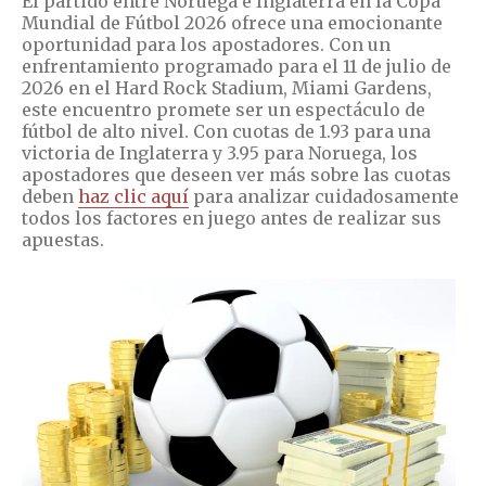
El partido entre Noruega e Inglaterra en la Copa
Mundial de Fútbol 2026 ofrece una emocionante
oportunidad para los apostadores. Con un
enfrentamiento programado para el 11 de julio de
2026 en el Hard Rock Stadium, Miami Gardens,
este encuentro promete ser un espectáculo de
fútbol de alto nivel. Con cuotas de 1.93 para una
victoria de Inglaterra y 3.95 para Noruega, los
apostadores que deseen ver más sobre las cuotas
deben
haz clic aquí
para analizar cuidadosamente
todos los factores en juego antes de realizar sus
apuestas.