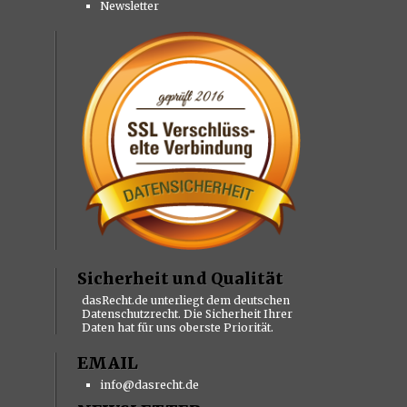
Newsletter
Sicherheit und Qualität
dasRecht.de unterliegt dem deutschen
Datenschutzrecht. Die Sicherheit Ihrer
Daten hat für uns oberste Priorität.
EMAIL
info@dasrecht.de