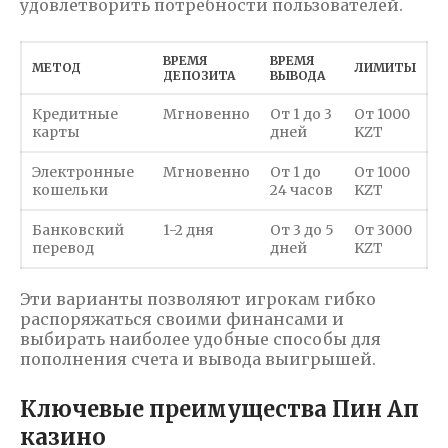
удовлетворить потребности пользователей.
ВРЕМЯ
ВРЕМЯ
МЕТОД
ЛИМИТЫ
ДЕПОЗИТА
ВЫВОДА
Кредитные
Мгновенно
От 1 до 3
От 1000
карты
дней
KZT
Электронные
Мгновенно
От 1 до
От 1000
кошельки
24 часов
KZT
Банковский
1-2 дня
От 3 до 5
От 3000
перевод
дней
KZT
Эти варианты позволяют игрокам гибко
распоряжаться своими финансами и
выбирать наиболее удобные способы для
пополнения счета и вывода выигрышей.
Ключевые преимущества Пин Ап
казино