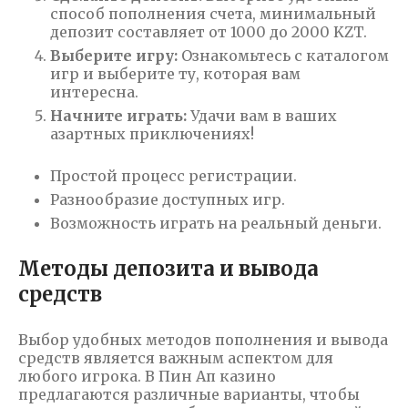
способ пополнения счета, минимальный
депозит составляет от 1000 до 2000 KZT.
Выберите игру:
Ознакомьтесь с каталогом
игр и выберите ту, которая вам
интересна.
Начните играть:
Удачи вам в ваших
азартных приключениях!
Простой процесс регистрации.
Разнообразие доступных игр.
Возможность играть на реальный деньги.
Методы депозита и вывода
средств
Выбор удобных методов пополнения и вывода
средств является важным аспектом для
любого игрока. В Пин Ап казино
предлагаются различные варианты, чтобы