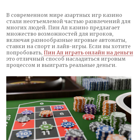
В современном мире азартных игр казино
стали неотъемлемой частью развлечений для
многих людей. Пин Ап казино предлагает
множество возможностей для игроков,
включая разнообразные игровые автоматы,
ставки на спорт и лайв-игры. Если вы хотите
попробовать,
Пин Ап играть онлайн на деньги
это отличный способ насладиться игровым
процессом и выиграть реальные деньги.