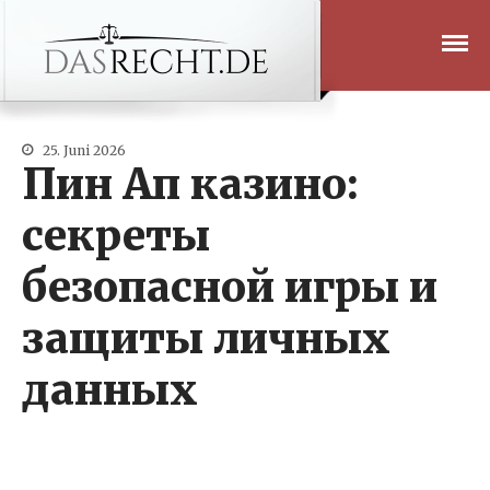
dasRecht.de
Vorlagen
und
Ratgeber
25. Juni 2026
Пин Ап казино:
секреты
безопасной игры и
защиты личных
данных