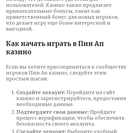
пользователей. Казино также предлагает
привлекательные бонусы, такие как
приветственный бонус для новых игроков,
что делает игру еще более интересной и
выгодной.
Как начать играть в Пин Ап
казино
Если вы хотите присоединиться к сообществу
игроков Пин Ап казино, следуйте этим
простым шагам:
Создайте аккаунт:
Перейдите на сайт
казино и зарегистрируйтесь, предоставив
необходимые данные.
Подтвердите свои данные:
Пройдите
процесс верификации, чтобы обеспечить
безопасность своего аккаунта.
Сделайте депозит:
Выберите удобный