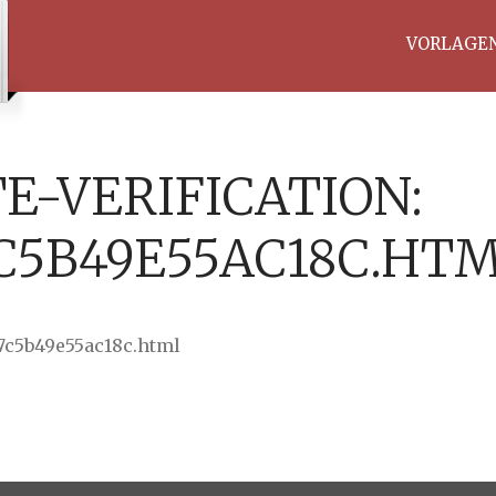
VORLAGE
sRecht.de
rlagen
d
tgeber
E-VERIFICATION:
C5B49E55AC18C.HT
37c5b49e55ac18c.html