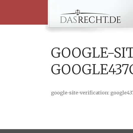
da
Vo
un
Ra
GOOGLE-SIT
GOOGLE437
google-site-verification: google4